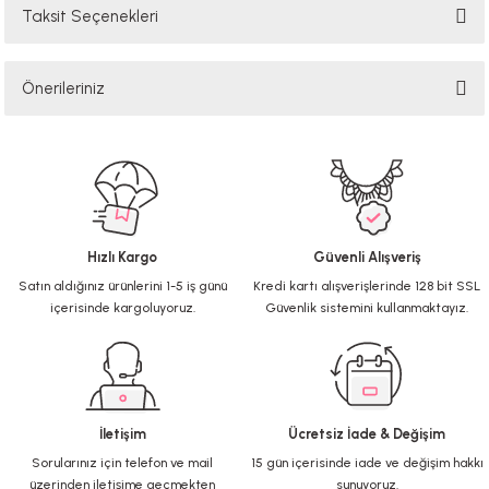
Taksit Seçenekleri
Bu ürüne ilk yorumu siz yapın!
Önerileriniz
Yorum Yaz
Bu ürünün fiyat bilgisi, resim, ürün açıklamalarında ve diğer konularda
yetersiz gördüğünüz noktaları öneri formunu kullanarak tarafımıza
iletebilirsiniz.
Görüş ve önerileriniz için teşekkür ederiz.
Hızlı Kargo
Güvenli Alışveriş
Ürün resmi kalitesiz, bozuk veya görüntülenemiyor.
Satın aldığınız ürünlerini 1-5 iş günü
Kredi kartı alışverişlerinde 128 bit SSL
Ürün açıklamasında eksik bilgiler bulunuyor.
içerisinde kargoluyoruz.
Güvenlik sistemini kullanmaktayız.
Ürün bilgilerinde hatalar bulunuyor.
Ürün fiyatı diğer sitelerden daha pahalı.
Bu ürüne benzer farklı alternatifler olmalı.
İletişim
Ücretsiz İade & Değişim
Sorularınız için telefon ve mail
15 gün içerisinde iade ve değişim hakkı
üzerinden iletişime geçmekten
sunuyoruz.