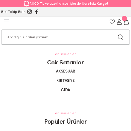
1.000 TL
ve üzeri alışverişlerde
Ücretsiz Kargo!
Bizi Takip Edin:
en sevilenler
Çok Satanlar
AKSESUAR
LWP SHOP
Yeni
KIRTASİYE
LWP Shop Kahverengi Ev Şeklinde Örme Sepet(Kopya)
GIDA
1.200,00 TL
en sevilenler
Popüler Ürünler
LWP SHOP
Yeni
LWP Shop Pembe Ev Şeklinde Örme Sepet