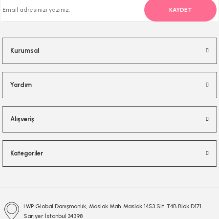
Mükemmel bir broş, inanılmaz bir tasarım. Teşekkürler
454,50 TL
LWP SHOP
Yeni
KAYDET
Pandan Designer's Tasarım Çam Ağacı Anahtarlık Kırmızı
-Ferda Kıran
Milka, 3D Christmas Advent Calendar with Delicious Milka Milk Chocolates
Kurumsal
420,00 TL
606,00 TL
LWP SHOP
Yeni
Yardım
Pandan Designer's Tasarım Çam Ağacı Anahtarlık Yeşil
Yeni
Rowse Dark And Rich Honey Bal
Alışveriş
420,00 TL
Kategoriler
454,50 TL
LWP SHOP
Yeni
Pandan Designers Dörtlü Örme Noel Baba Bardak Altlığı
Yeni
LWP Shop Keten Dokulu Amerikan Servis Dörtlü
LWP Global Danışmanlık, Maslak Mah. Maslak 1453 Sit. T4B Blok D171
440,00 TL
Sarıyer İstanbul 34398