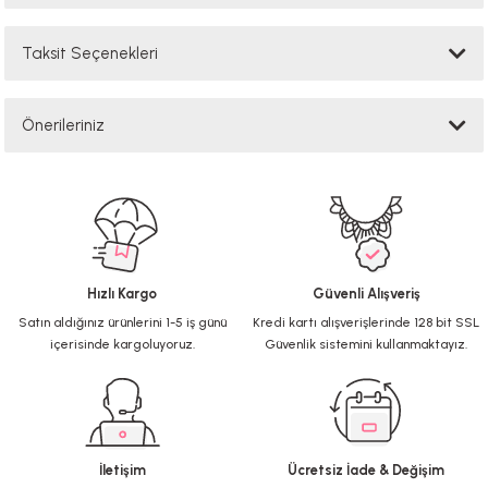
Taksit Seçenekleri
Bu ürüne ilk yorumu siz yapın!
Önerileriniz
Yorum Yaz
Bu ürünün fiyat bilgisi, resim, ürün açıklamalarında ve diğer konularda
yetersiz gördüğünüz noktaları öneri formunu kullanarak tarafımıza
iletebilirsiniz.
Görüş ve önerileriniz için teşekkür ederiz.
Hızlı Kargo
Güvenli Alışveriş
Ürün resmi kalitesiz, bozuk veya görüntülenemiyor.
Satın aldığınız ürünlerini 1-5 iş günü
Kredi kartı alışverişlerinde 128 bit SSL
Ürün açıklamasında eksik bilgiler bulunuyor.
içerisinde kargoluyoruz.
Güvenlik sistemini kullanmaktayız.
Ürün bilgilerinde hatalar bulunuyor.
Ürün fiyatı diğer sitelerden daha pahalı.
Bu ürüne benzer farklı alternatifler olmalı.
İletişim
Ücretsiz İade & Değişim