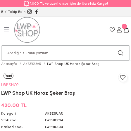
1.000 TL
ve üzeri alışverişlerde
Ücretsiz Kargo!
Bizi Takip Edin:
Anasayfa
AKSESUAR
LWP Shop UK Horoz Şeker Broş
Yeni
LWP SHOP
LWP Shop UK Horoz Şeker Broş
420,00 TL
Kategori
AKSESUAR
Stok Kodu
LWPHRZ34
Barkod Kodu
LWPHRZ34