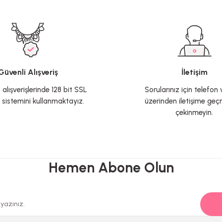
ersiz gördüğünüz noktaları öneri formunu kullanarak tarafımıza iletebilirsin
Bu ürüne ilk yorumu siz yapın!
Yorum Yaz
Güvenli Alışveriş
İletişim
ı alışverişlerinde 128 bit SSL
Sorularınız için telefon
 sistemini kullanmaktayız.
üzerinden iletişime ge
çekinmeyin.
Hemen Abone Olun
Gönder