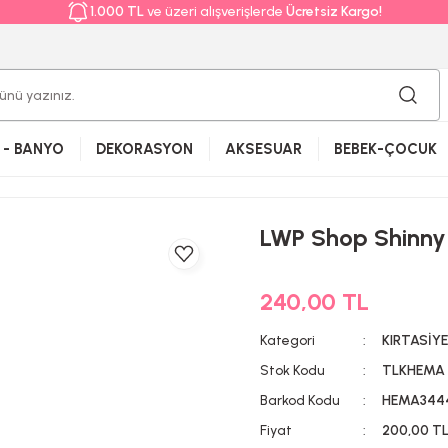
1.000 TL
ve üzeri alışverişlerde
Ücretsiz Kargo!
 - BANYO
DEKORASYON
AKSESUAR
BEBEK-ÇOCUK
LWP Shop Shinny B
240,00 TL
Kategori
KIRTASİY
Stok Kodu
TLKHEMA
Barkod Kodu
HEMA344
Fiyat
200,00 T