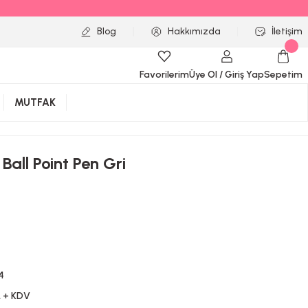
Blog
Hakkımızda
İletişim
Favorilerim
Üye Ol / Giriş Yap
Sepetim
MUTFAK
all Point Pen Gri
E
4
L + KDV