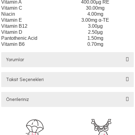
Vitamin A
400.00µg RE
Vitamin C
30.00mg
Niacin
4.00mg
Vitamin E
3.00mg α-TE
Vitamin B12
3.00µg
Vitamin D
2.50µg
Pantothenic Acid
1.50mg
Vitamin B6
0.70mg
Yorumlar
Taksit Seçenekleri
Bu ürüne ilk yorumu siz yapın!
Önerileriniz
Yorum Yaz
Bu ürünün fiyat bilgisi, resim, ürün açıklamalarında ve diğer konularda
yetersiz gördüğünüz noktaları öneri formunu kullanarak tarafımıza
iletebilirsiniz.
Görüş ve önerileriniz için teşekkür ederiz.