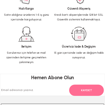
Hızlı Kargo
Güvenli Alışveriş
Ürün resmi kalitesiz, bozuk veya görüntülenemiyor.
Satın aldığınız ürünlerini 1-5 iş günü
Kredi kartı alışverişlerinde 128 bit SSL
Ürün açıklamasında eksik bilgiler bulunuyor.
içerisinde kargoluyoruz.
Güvenlik sistemini kullanmaktayız.
Ürün bilgilerinde hatalar bulunuyor.
Ürün fiyatı diğer sitelerden daha pahalı.
Bu ürüne benzer farklı alternatifler olmalı.
İletişim
Ücretsiz İade & Değişim
Sorularınız için telefon ve mail
15 gün içerisinde iade ve değişim hakkı
üzerinden iletişime geçmekten
sunuyoruz.
çekinmeyin.
Gönder
Hemen Abone Olun
KAYDET