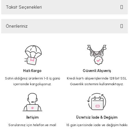
Taksit Seçenekleri
Bu ürüne ilk yorumu siz yapın!
Önerileriniz
Yorum Yaz
Bu ürünün fiyat bilgisi, resim, ürün açıklamalarında ve diğer konularda
yetersiz gördüğünüz noktaları öneri formunu kullanarak tarafımıza
iletebilirsiniz.
Görüş ve önerileriniz için teşekkür ederiz.
Hızlı Kargo
Güvenli Alışveriş
Ürün resmi kalitesiz, bozuk veya görüntülenemiyor.
Satın aldığınız ürünlerini 1-5 iş günü
Kredi kartı alışverişlerinde 128 bit SSL
Ürün açıklamasında eksik bilgiler bulunuyor.
içerisinde kargoluyoruz.
Güvenlik sistemini kullanmaktayız.
Ürün bilgilerinde hatalar bulunuyor.
Ürün fiyatı diğer sitelerden daha pahalı.
Bu ürüne benzer farklı alternatifler olmalı.
İletişim
Ücretsiz İade & Değişim
Sorularınız için telefon ve mail
15 gün içerisinde iade ve değişim hakkı